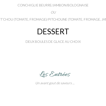
CONCHIGLIE BEURRE/JAMBON/BOLOGNAISE
OU
OUT’CHOU (TOMATE, FROMAGE)/PITCHOUNE (TOMATE, FROMAGE, J
DESSERT
DEUX BOULES DE GLACE AU CHOIX
Les Entrées
Un avant gout de saveurs ...