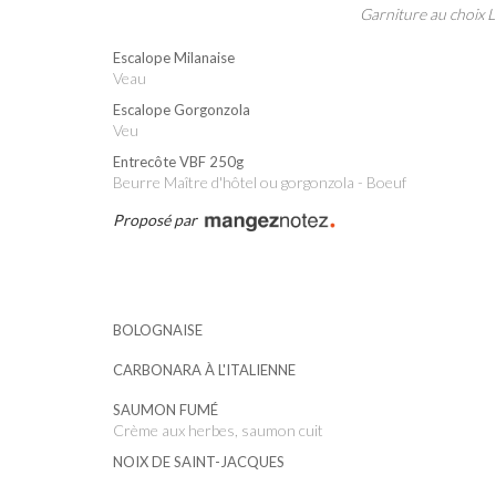
Garniture au choix L
Escalope Milanaise
Veau
Escalope Gorgonzola
Veu
Entrecôte VBF 250g
Beurre Maître d'hôtel ou gorgonzola - Boeuf
Proposé par
BOLOGNAISE
CARBONARA À L'ITALIENNE
SAUMON FUMÉ
Crème aux herbes, saumon cuit
NOIX DE SAINT-JACQUES