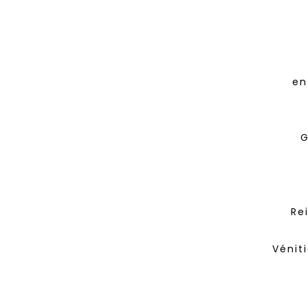
en
G
Re
Vénit