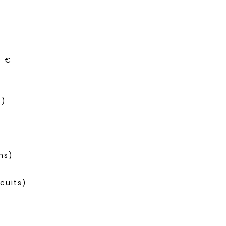
0 €
 )
ns)
cuits)